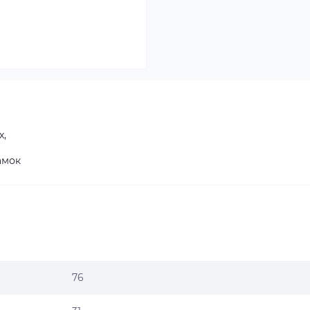
х,
амок
76