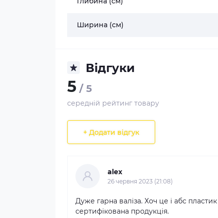
Глибина (см)
Ширина (см)
Відгуки
5
/ 5
середній рейтинг товару
+ Додати відгук
alex
26 червня 2023 (21:08)
Дуже гарна валіза. Хоч це і абс пластик
сертифікована продукція.