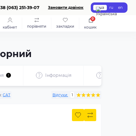
+38 (063) 251-39-07
Замовити дзвінок
ua
ru
en
0
порівняти
закладки
кабінет
кошик
 Чорний
ня
Iнформація
Характерист
1
:
CAT
Відгуки:
1