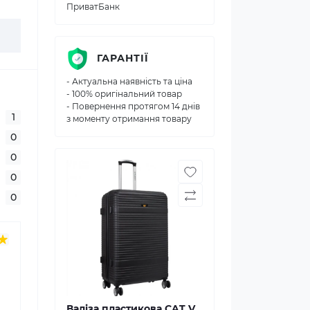
ПриватБанк
ГАРАНТІЇ
- Актуальна наявність та ціна
- 100% оригінальний товар
- Повернення протягом 14 днів
1
з моменту отримання товару
0
0
0
0
Валіза пластикова CAT V