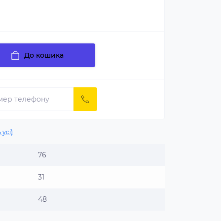
До кошика
 усі)
76
31
48