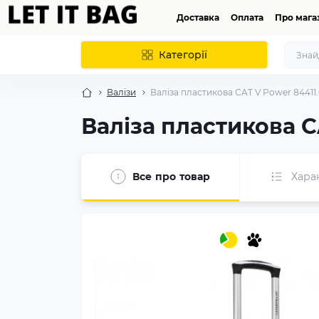
Доставка
Оплата
Про мага
Категорії
Валізи
Валіза пластикова CAT V Power 84411.
Валіза пластикова C
Все про товар
Хара
популярний
закінчується