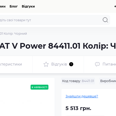
зин
Блог
Відгуки
01 Колір: Чорний
AT V Power 84411.01 Колір:
ктеристики
Відгуків
Питан
1
Код товару:
84411.01
Виробник
в наявності
Знайшли дешевше?
5 513 грн.