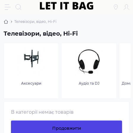
Телевізори, відео, Hi-Fi
Телевізори, відео, Hi-Fi
Аксесуари
Аудіо та DJ
Домаш
В категорії немає товарів
Продовжити