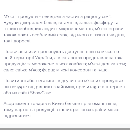
М'ясні продукти - невід'ємна частина раціону сім'ї.
Будучи джерелом білків, вітамінів, заліза, фосфору та
інших необхідних людині мікроелементів, м'ясні страви
також мають особливий смак, від якого в захваті як діти,
так і дорослі.
Постачальники пропонують доступні ціни на м'ясо по
всій території України, а в каталогах представлена ​​така
продукція: заморожене м'ясо; ковбаса; м'ясні делікатеси;
сало; свіже м'ясо; фарш; м'ясні консерви та інше.
Позитивні або негативні відгуки про м'ясних продуктах
ви почуєте від рідних і знайомих, прочитаєте в інтернеті
або на сайті ShowCase.
Асортимент товарів в Києві більше і різноманітніше,
тому вартість продукції в інших регіонах країни може
відрізнятися.