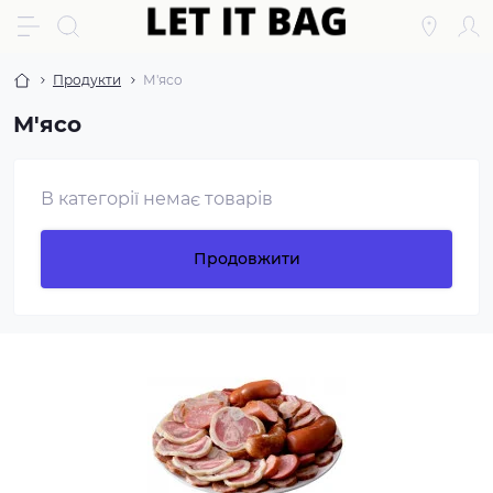
Продукти
М'ясо
М'ясо
В категорії немає товарів
Продовжити