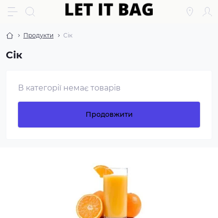
Продукти
Сік
Сік
В категорії немає товарів
Продовжити