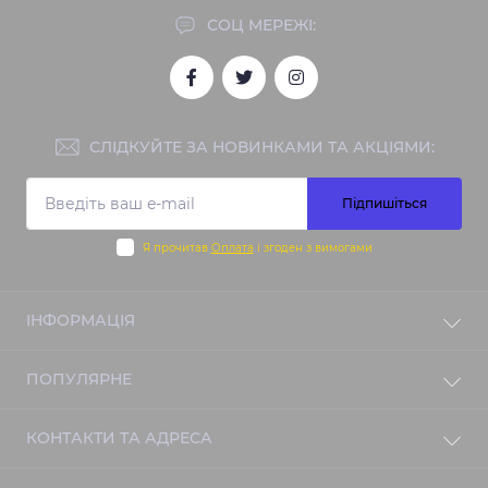
СОЦ МЕРЕЖІ:
СЛІДКУЙТЕ ЗА НОВИНКАМИ ТА АКЦІЯМИ:
Підпишіться
Я прочитав
Оплата
і згоден з вимогами
ІНФОРМАЦІЯ
Блог
ПОПУЛЯРНЕ
Відгуки
Зворотній зв'язок
Beats
КОНТАКТИ ТА АДРЕСА
Повернення товару
Меблі
Карта сайту
Парфуми
м. Київ, вул. Ахматової 5.