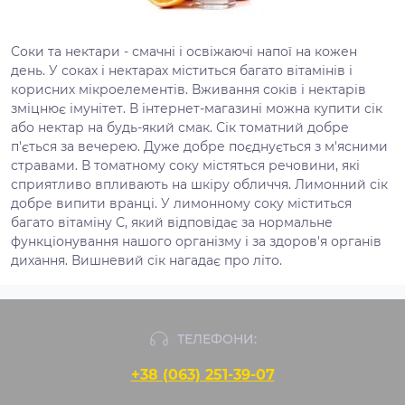
Соки та нектари - смачні і освіжаючі напої на кожен
день. У соках і нектарах міститься багато вітамінів і
корисних мікроелементів. Вживання соків і нектарів
зміцнює імунітет. В інтернет-магазині можна купити сік
або нектар на будь-який смак. Сік томатний добре
п'ється за вечерею. Дуже добре поєднується з м'ясними
стравами. В томатному соку містяться речовини, які
сприятливо впливають на шкіру обличчя. Лимонний сік
добре випити вранці. У лимонному соку міститься
багато вітаміну С, який відповідає за нормальне
функціонування нашого організму і за здоров'я органів
дихання. Вишневий сік нагадає про літо.
ТЕЛЕФОНИ:
+38 (063) 251-39-07