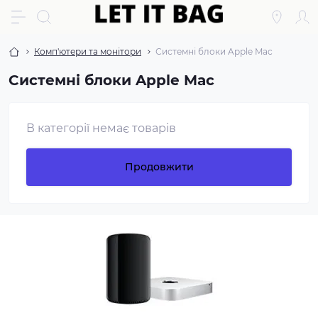
Комп'ютери та монітори
Системні блоки Apple Mac
Системні блоки Apple Mac
В категорії немає товарів
Продовжити