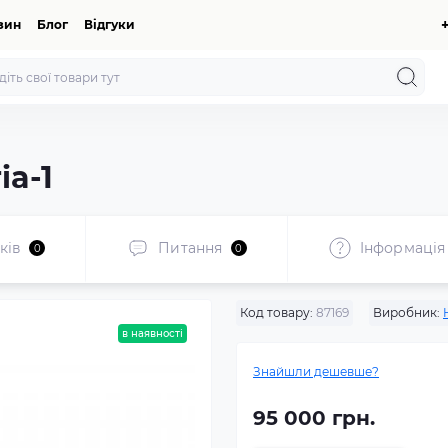
зин
Блог
Відгуки
ia-1
ків
Питання
Iнформація
0
0
Код товару:
87169
Виробник:
в наявності
Знайшли дешевше?
95 000 грн.