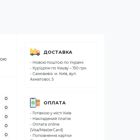
ДОСТАВКА
кою
- Новою поштою по Україні
- Кур'єром по Києву – 150 грн.
- Самовивіз: м. Київ, вул.
Ахматової, 5
0
ОПЛАТА
0
- Готівкою у місті Київ
0
- Накладений платіж
- Оплата online
0
(Visa/MasterCard)
0
- Поповнення картки