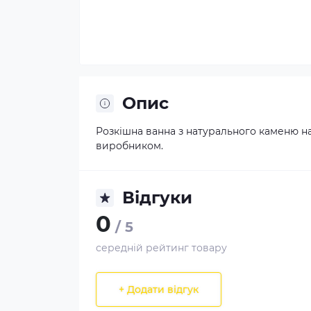
Опис
Розкішна ванна з натурального каменю на
виробником.
Відгуки
0
/ 5
середній рейтинг товару
+ Додати відгук