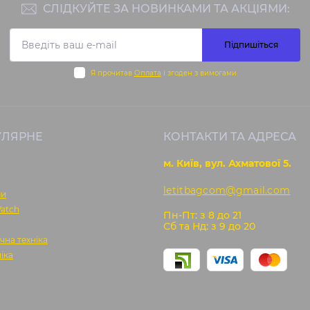
СЛІДКУЙТЕ ЗА НОВИНКАМИ ТА АКЦІЯМИ:
Підпишіться
Я прочитав
Оплата
і згоден з вимогами
УЛЯРНЕ
КОНТАКТИ ТА АДРЕСА
м. Київ, вул. Ахматової 5.
letitbagcom@gmail.com
ми
atch
Пн-Пт: з 8 до 21
Сб та Нд: з 9 до 20
чна техніка
іка