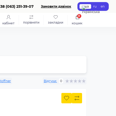
+38 (063) 251-39-07
Замовити дзвінок
ua
ru
en
0
порівняти
закладки
кабінет
кошик
Hoffner
Відгуки:
0