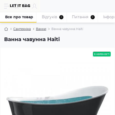
Все про товар
Відгуків
Питання
Iнфор
0
0
Сантехніка
Ванни
Ванна чавунна Haiti
Ванна чавунна Haiti
в наявності